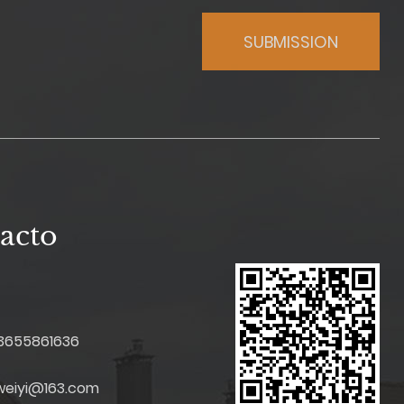
acto
3655861636
iweiyi@163.com